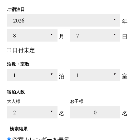
ご宿泊日
年
月
日
日付未定
泊数・室数
泊
室
宿泊人数
大人様
お子様
0
名
名
検索結果
空室カレンダーを表示