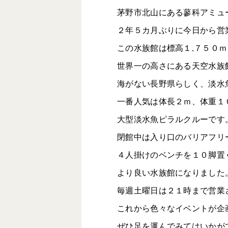
茅野市北山にある蓼科アミュ
２年５カ月ぶりに今日から営
この水族館は標高１,７５０ｍ
世界一の高さにある天空水族
海がない長野県らしく、淡水
一番人気は体長２ｍ、体重１
大型淡水魚ピラルクルーです
閉館中は入り口のバリアフリ
４人掛けのベンチを１０脚置
より良い水族館になりました
毎週土曜日は２１時まで営業
これから色々なイベントが企
ぜひ足を運んでみてはいかが