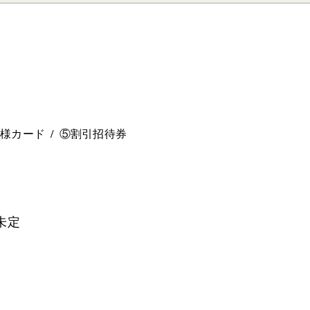
。
ー様カード
⑤割引招待券
未定