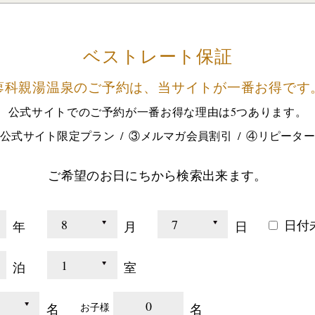
ベストレート保証
蓼科親湯温泉のご予約は、
当サイトが一番お得です
公式サイトでのご予約が
一番お得な理由は5つあります。
公式サイト限定プラン
③メルマガ会員割引
④リピータ
ご希望のお日にちから検索出来ます。
日付
年
月
日
泊
室
0
名
名
お子様