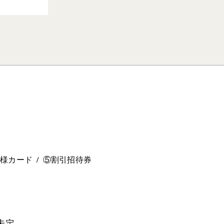
。
ー様カード
⑤割引招待券
未定