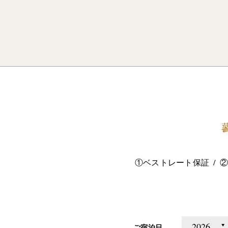
①ベストレート保証
②
ご宿泊日