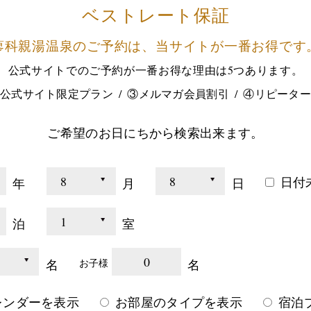
ベストレート保証
蓼科親湯温泉のご予約は、
当サイトが一番お得です
公式サイトでのご予約が
一番お得な理由は5つあります。
公式サイト限定プラン
③メルマガ会員割引
④リピータ
ご希望のお日にちから検索出来ます。
日付
年
月
日
泊
室
0
名
名
お子様
レンダーを表示
お部屋のタイプを表示
宿泊