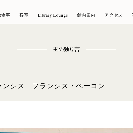
お食事
客室
Library Lounge
館内案内
アクセス
主の独り言
ランシス フランシス・ベーコン