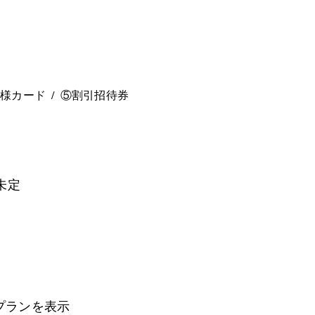
。
ー様カード
⑤割引招待券
未定
プランを表示