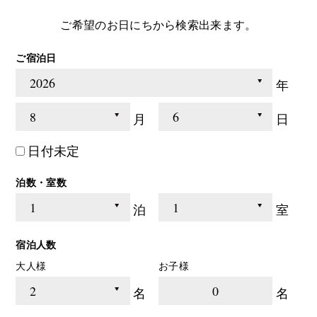
ご希望のお日にちから検索出来ます。
ご宿泊日
年
月
日
日付未定
泊数・室数
泊
室
宿泊人数
大人様
お子様
0
名
名