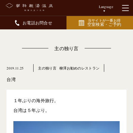
Language
当サイトが一番お得
お電話お問合せ
空室検索・ご予約
主の独り言
2019.11.25
主の独り言
柳澤お勧めのレストラン
台湾
１年ぶりの海外旅行。
台湾は５年ぶり。