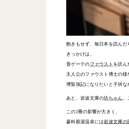
飽きもせず、毎日本を読んだ
きっかけは、
昔ゲーテの
ファウスト
を読ん
主人公のファウスト博士の様
博覧強記になりたいと子供な
あと、岩波文庫の
坊ちゃん
。
この2冊の影響が大きく、
蓼科親湯温泉には
岩波文庫の