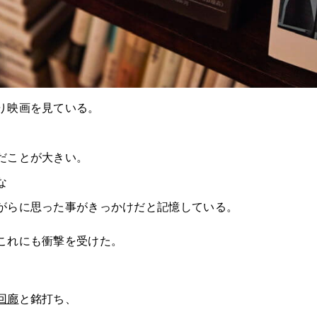
り映画を見ている。
だことが大きい。
な
がらに思った事がきっかけだと記憶している。
これにも衝撃を受けた。
回廊
と銘打ち、