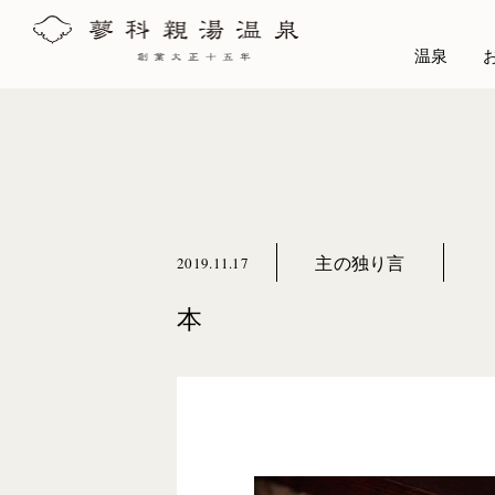
温泉
主の独り言
2019.11.17
本