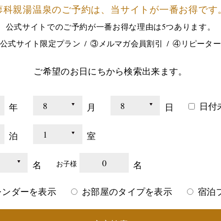
蓼科親湯温泉のご予約は、
当サイトが一番お得です
公式サイトでのご予約が
一番お得な理由は5つあります。
公式サイト限定プラン
③メルマガ会員割引
④リピータ
ご希望のお日にちから検索出来ます。
日付
年
月
日
泊
室
0
名
名
お子様
レンダーを表示
お部屋のタイプを表示
宿泊