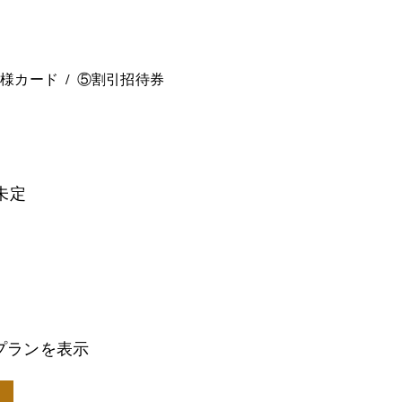
。
ー様カード
⑤割引招待券
未定
プランを表示