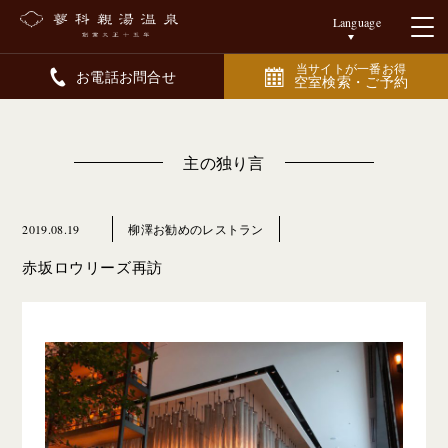
Language
当サイトが一番お得
お電話お問合せ
空室検索・ご予約
主の独り言
2019.08.19
柳澤お勧めのレストラン
赤坂ロウリーズ再訪