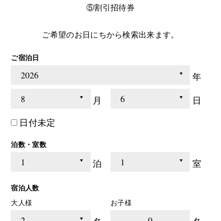
⑤割引招待券
ご希望のお日にちから検索出来ます。
ご宿泊日
年
月
日
日付未定
泊数・室数
泊
室
宿泊人数
大人様
お子様
0