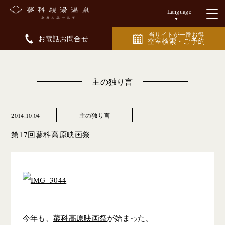
Language
当サイトが一番お得
お電話お問合せ
空室検索・ご予約
主の独り言
2014.10.04
主の独り言
第17回蓼科高原映画祭
今年も、
蓼科高原映画祭
が始まった。