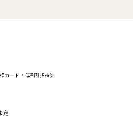
。
ー様カード
⑤割引招待券
未定