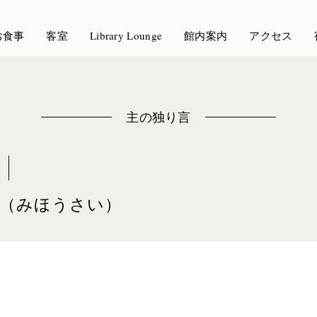
お食事
客室
Library Lounge
館内案内
アクセス
主の独り言
斎（みほうさい）