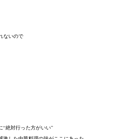
れないので
に“絶対行った方がいい”
感激した中華料理の味がここにあった。