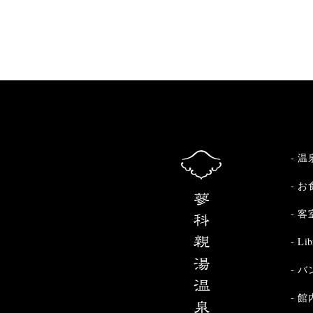
温
お
客
Lib
バ
館