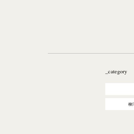
_category
柳