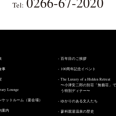
0266-67-2020
Tel:
泉
百年目のご挨拶
食事
100周年記念イベント
室
The Luxury of a Hidden Retreat
〜小津安二郎の別荘「無藝荘」
rary Lounge
う特別ディナー〜
ンケットルーム（宴会場）
ゆかりのある文人たち
内案内
蓼科親湯温泉の歴史