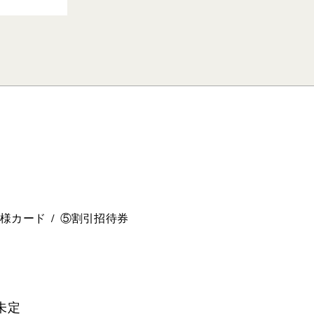
。
ー様カード
⑤割引招待券
未定