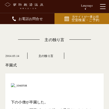
Language
当サイトが一番お得
お電話お問合せ
空室検索・ご予約
主の独り言
2014.03.14
主の独り言
卒園式
下の小僧が卒園した。