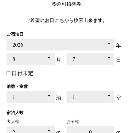
⑤割引招待券
ご希望のお日にちから検索出来ます。
ご宿泊日
年
月
日
日付未定
泊数・室数
泊
室
宿泊人数
大人様
お子様
0
名
名